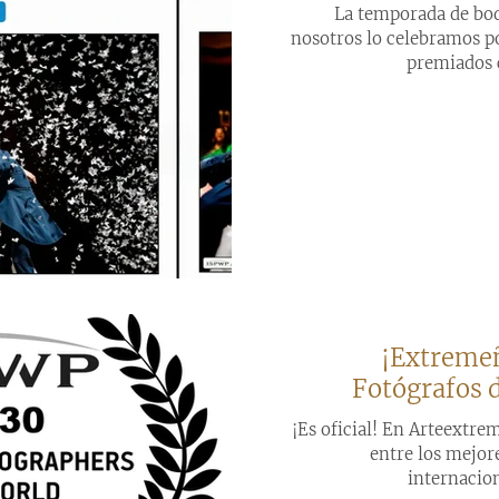
La temporada de bo
nosotros lo celebramos po
premiados c
¡Extremeñ
Fotógrafos 
¡Es oficial! En Arteextr
entre los mejore
internacion