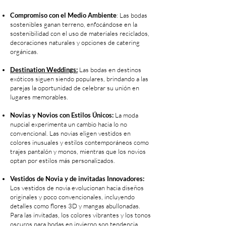
Compromiso con el Medio Ambiente
: Las bodas
sostenibles ganan terreno, enfocándose en la
sostenibilidad con el uso de materiales reciclados,
decoraciones naturales y opciones de catering
orgánicas.
Destination Weddings:
Las bodas en destinos
exóticos siguen siendo populares, brindando a las
parejas la oportunidad de celebrar su unión en
lugares memorables.
Novias y Novios con Estilos Únicos:
La moda
nupcial experimenta un cambio hacia lo no
convencional. Las novias eligen vestidos en
colores inusuales y estilos contemporáneos como
trajes pantalón y monos, mientras que los novios
optan por estilos más personalizados.
Vestidos de Novia y de invitadas Innovadores:
Los vestidos de novia evolucionan hacia diseños
originales y poco convencionales, incluyendo
detalles como flores 3D y mangas abullonadas.
Para las invitadas, los colores vibrantes y los tonos
oscuros para bodas en invierno son tendencia.