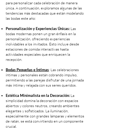
para personalizar cada celebración de manera
única. A continuación, exploramos algunas de las
tendencias más destacadas que están modelando
las bodas este año:
Personalización y Experiencias Únicas:
Las
bodas modernas ponen un gran énfasis en la
personalización, ofreciendo experiencias
inolvidables a los invitados. Esto incluye desde
estaciones de comida interactivas hasta
actividades especiales que enriquecen la
recepción.
Bodas Pequeñas e Íntimas
: Las celebraciones
íntimas y personales están cobrando impulso,
permitiendo a las parejas disfrutar de una jornada
más íntima y relajada con sus seres queridos.
Estética Minimalista en la Decoración:
La
simplicidad domina la decoración con espacios
abiertos y colores neutros, creando ambientes
elegantes y sofisticados. La iluminación,
especialmente con grandes lámparas y elementos
de ratán, se está convirtiendo en un componente
crucial.