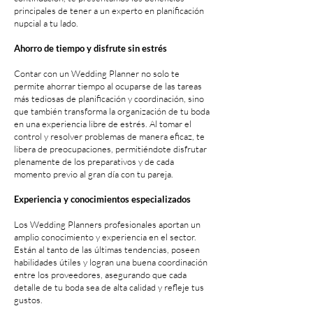
principales de tener a un experto en planificación
nupcial a tu lado.
Ahorro de tiempo y disfrute sin estrés
Contar con un Wedding Planner no solo te
permite ahorrar tiempo al ocuparse de las tareas
más tediosas de planificación y coordinación, sino
que también transforma la organización de tu boda
en una experiencia libre de estrés. Al tomar el
control y resolver problemas de manera eficaz, te
libera de preocupaciones, permitiéndote disfrutar
plenamente de los preparativos y de cada
momento previo al gran día con tu pareja.
Experiencia y conocimientos especializados
Los Wedding Planners profesionales aportan un
amplio conocimiento y experiencia en el sector.
Están al tanto de las últimas tendencias, poseen
habilidades útiles y logran una buena coordinación
entre los proveedores, asegurando que cada
detalle de tu boda sea de alta calidad y refleje tus
gustos.