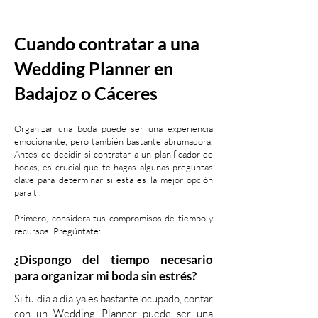
Cuando contratar a una
Wedding
Planner en
Badajoz o Cáceres
Organizar una boda puede ser una experiencia
emocionante, pero también bastante abrumadora.
Antes de decidir si contratar a un planificador de
bodas, es crucial que te hagas algunas preguntas
clave para determinar si esta es la mejor opción
para ti.
Primero, considera tus compromisos de tiempo y
recursos. Pregúntate:
¿Dispongo del tiempo necesario
para organizar mi boda sin estrés?
Si tu día a día ya es bastante ocupado, contar
con un Wedding Planner puede ser una