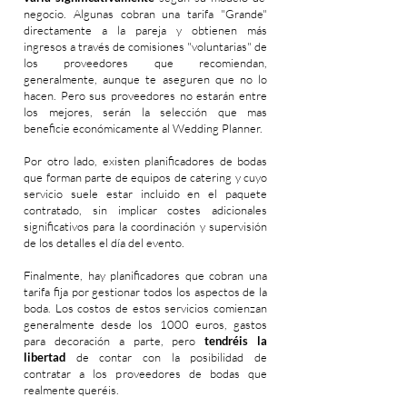
negocio. Algunas cobran una tarifa "Grande"
directamente a la pareja y obtienen más
ingresos a través de comisiones "voluntarias" de
los proveedores que recomiendan,
generalmente, aunque te aseguren que no lo
hacen. Pero sus proveedores no estarán entre
los mejores, serán la selección que mas
beneficie económicamente al Wedding Planner.
Por otro lado, existen planificadores de bodas
que forman parte de equipos de catering y cuyo
servicio suele estar incluido en el paquete
contratado, sin implicar costes adicionales
significativos para la coordinación y supervisión
de los detalles el día del evento.
Finalmente, hay planificadores que cobran una
tarifa fija por gestionar todos los aspectos de la
boda. Los costos de estos servicios comienzan
generalmente desde los 1000 euros, gastos
para decoración a parte, pero
tendréis la
libertad
de contar con la posibilidad de
contratar a los proveedores de bodas que
realmente queréis.