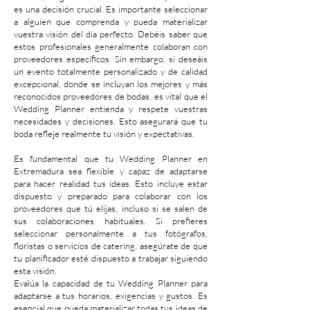
es una decisión crucial. Es importante seleccionar
a alguien que comprenda y pueda materializar
vuestra visión del día perfecto. Debéis saber que
estos profesionales generalmente colaboran con
proveedores específicos. Sin embargo, si deseáis
un evento totalmente personalizado y de calidad
excepcional, donde se incluyan los mejores y más
reconocidos proveedores de bodas, es vital que el
Wedding Planner entienda y respete vuestras
necesidades y decisiones. Esto asegurará que tu
boda refleje realmente tu visión y expectativas.
Es fundamental que tu Wedding Planner en
Extremadura sea flexible y capaz de adaptarse
para hacer realidad tus ideas. Esto incluye estar
dispuesto y preparado para colaborar con los
proveedores que tú elijas, incluso si se salen de
sus colaboraciones habituales. Si prefieres
seleccionar personalmente a tus fotógrafos,
floristas o servicios de catering, asegúrate de que
tu planificador esté dispuesto a trabajar siguiendo
esta visión.
Evalúa la capacidad de tu Wedding Planner para
adaptarse a tus horarios, exigencias y gustos. Es
esencial que pueda materializar todas tus ideas de