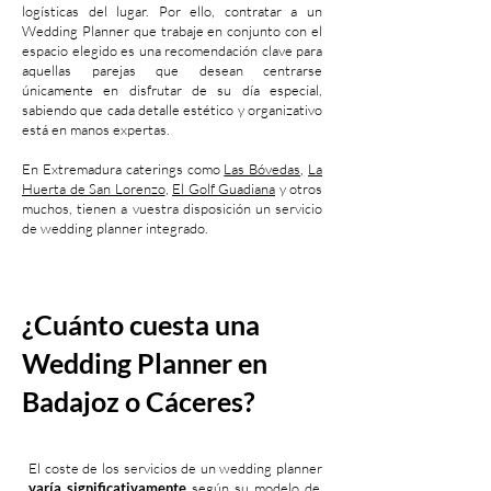
logísticas del lugar. Por ello, contratar a un
Wedding Planner que trabaje en conjunto con el
espacio elegido es una recomendación clave para
aquellas parejas que desean centrarse
únicamente en disfrutar de su día especial,
sabiendo que cada detalle estético y organizativo
está en manos expertas.
En Extremadura caterings como
Las Bóvedas,
La
Huerta de San Lorenzo
,
El Golf Guadiana
y otros
muchos, tienen a vuestra disposición un servicio
de wedding planner integrado.
¿Cuánto cuesta una
Wedding
Planner
en
Badajoz o Cáceres?
El coste de los servicios de un wedding planner
varía significativamente
según su modelo de