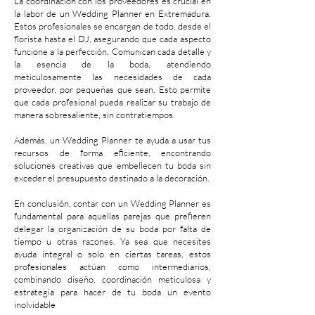
La coordinación con los proveedores es crucial en
la labor de un Wedding Planner en Extremadura.
Estos profesionales se encargan de todo, desde el
florista hasta el DJ, asegurando que cada aspecto
funcione a la perfección. Comunican cada detalle y
la esencia de la boda, atendiendo
meticulosamente las necesidades de cada
proveedor, por pequeñas que sean. Esto permite
que cada profesional pueda realizar su trabajo de
manera sobresaliente, sin contratiempos.
Además, un Wedding Planner te ayuda a usar tus
recursos de forma eficiente, encontrando
soluciones creativas que embellecen tu boda sin
exceder el presupuesto destinado a la decoración.
En conclusión, contar con un Wedding Planner es
fundamental para aquellas parejas que prefieren
delegar la organización de su boda por falta de
tiempo u otras razones. Ya sea que necesites
ayuda integral o solo en ciertas tareas, estos
profesionales actúan como intermediarios,
combinando diseño, coordinación meticulosa y
estrategia para hacer de tu boda un evento
inolvidable