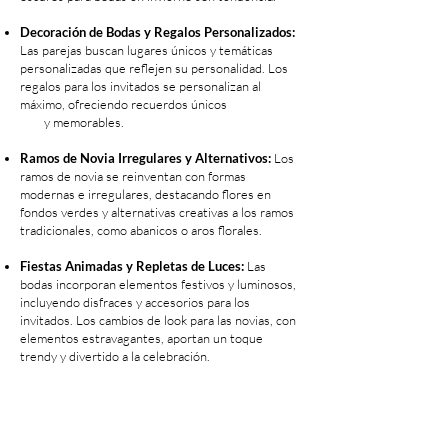
Decoración de Bodas y Regalos Personalizados:
Las parejas buscan lugares únicos y temáticas
personalizadas que reflejen su personalidad. Los
regalos para los invitados se personalizan al
máximo, ofreciendo recuerdos únicos
y memorables.
Ramos de Novia Irregulares y Alternativos:
Los
ramos de novia se reinventan con formas
modernas e irregulares, destacando flores en
fondos verdes y alternativas creativas a los ramos
tradicionales, como abanicos o aros florales.
Fiestas Animadas y Repletas de Luces:
Las
bodas incorporan elementos festivos y luminosos,
incluyendo disfraces y accesorios para los
invitados. Los cambios de look para las novias, con
elementos estravagantes, aportan un toque
trendy y divertido a la celebración.
Estas tendencias del 2025 prometen bodas llenas
de autenticidad, diversión y personalización,
reflejando el estilo y la personalidad únicos de
cada pareja. Con la guía experta de los wedding