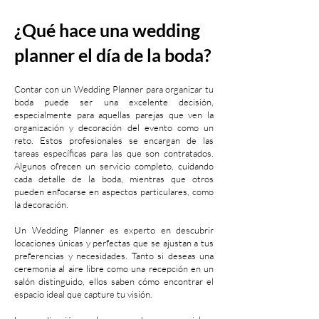
¿Qué hace una wedding
planner el día de la boda?
Contar con un Wedding Planner para organizar tu
boda puede ser una excelente decisión,
especialmente para aquellas parejas que ven la
organización y decoración del evento como un
reto. Estos profesionales se encargan de las
tareas específicas para las que son contratados.
Algunos ofrecen un servicio completo, cuidando
cada detalle de la boda, mientras que otros
pueden enfocarse en aspectos particulares, como
la decoración.
Un Wedding Planner es experto en descubrir
locaciones únicas y perfectas que se ajustan a tus
preferencias y necesidades. Tanto si deseas una
ceremonia al aire libre como una recepción en un
salón distinguido, ellos saben cómo encontrar el
espacio ideal que capture tu visión.