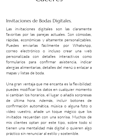
Invitaciones de Bodas Digitales.
Las invitaciones digitales son las claramente
favoritas por las parejas actuales. Son cómodas,
rápidas, económicas y altamente personalizables.
Puedes enviarlas fácilmente por WhatsApp,
correo electrónico o incluso crear una web
personalizada con detalles interactivos como
formularios para confirmar asistencia, indicar
alergias alimentarias, detalles del menú o enlazar a
mapas y listas de boda.
Una gran ventaja que me encanta es la flexibilidad:
puedes modificar los datos en cualquier momento
si cambian los horarios, el lugar o añadís sorpresas
de última hora. Además, incluir botones de
confirmación automática, música o alguna foto o
vídeo vuestro, añade un toque mágico que los
invitados recuerdan con una sonrisa. Muchos de
mis clientes optan por este tipo, sobre todo si
tienen una mentalidad más digital o quieren algo
práctico sin renunciar al estilo y sostenible.