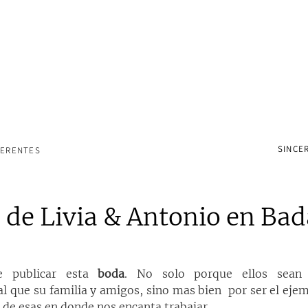
SINCER
FERENTES
l de Livia & Antonio en Bad
 publicar esta 
boda
. No solo porque ellos sean 
al que su familia y amigos, sino mas bien  por ser el ejem
, de esas en donde nos encanta trabajar.