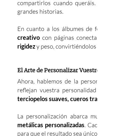
compartirlos cuando queráis. Son
grandes historias.
En cuanto a los álbumes de fotos, se abre
creativo
con páginas conectadas. Colocam
rigidez
y peso, convirtiéndolos en piezas única
El Arte de Personalizar Vuestro Álbum de bo
Ahora, hablemos de la personalización. Of
reflejan vuestra personalidad como pareja. 
terciopelos suaves, cueros tradicionales y s
La personalización abarca muchos aspect
metálicas personalizadas
. Cada contraportad
para que el resultado sea único.