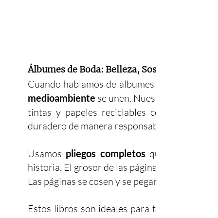
Álbumes de Boda: Belleza, Sostenibilidad y
Cuando hablamos de álbumes de bodas, ent
medioambiente
se unen. Nuestras fotografía
tintas y papeles reciclables con certificad
duradero de manera responsable con el plane
Usamos
pliegos completos
que nos dan lib
historia. El grosor de las páginas es perfecto 
Las páginas se cosen y se pegan por el lomo, 
Estos libros son ideales para tener vuestra 