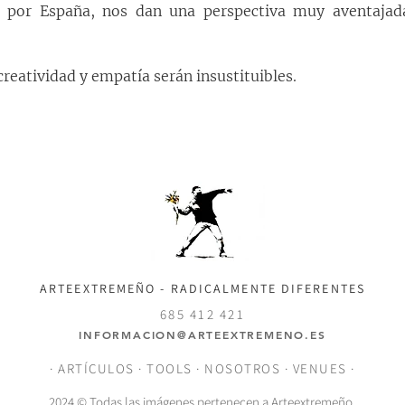
 por España, nos dan una perspectiva muy aventajada
creatividad y empatía serán insustituibles.
ARTEEXTREMEÑO - RADICALMENTE DIFERENTES
685 412 421
INFORMACION@ARTEEXTREMENO.ES
·
ARTÍCULOS
·
TOOLS
·
NOSOTROS
·
VENUES
·
2024 © Todas las imágenes pertenecen a Arteextremeño.