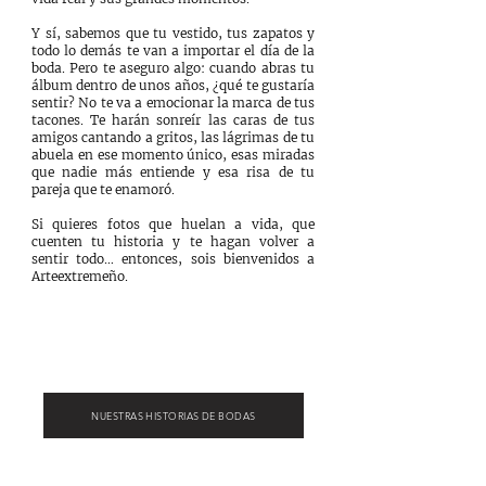
Y sí, sabemos que tu vestido, tus zapatos y
todo lo demás te van a importar el día de la
boda. Pero te aseguro algo: cuando abras tu
álbum dentro de unos años, ¿qué te gustaría
sentir? No te va a emocionar la marca de tus
tacones. Te harán sonreír las caras de tus
amigos cantando a gritos, las lágrimas de tu
abuela en ese momento único, esas miradas
que nadie más entiende y esa risa de tu
pareja que te enamoró.
​Si quieres fotos que huelan a vida, que
cuenten tu historia y te hagan volver a
sentir todo… entonces, sois bienvenidos a
Arteextremeño.​
NUESTRAS HISTORIAS DE BODAS