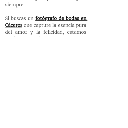
siempre.
Si buscas un 
fotógrafo de bodas en 
Cácere
s
 que capture la esencia pura 
del amor y la felicidad, estamos 
aquí para ti. ¡Déjanos ser parte de tu 
historia y crear recuerdos 
inolvidables juntos!
SLIDESHOW
https://video.wixstatic.com/video/5dbf30_54
37c9a8ecf24784b988a96ed5f0fcea/1080p/mp
4/file.mp4