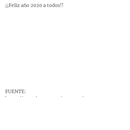
¡¡Feliz año 2020 a todos!!
FUENTE:
https://www.ispwp.com/contests/t
opPhotographers
ENTRADA RELACIONADA: 