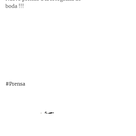
boda !!!
#Prensa
ARTEEXTREMEÑO -