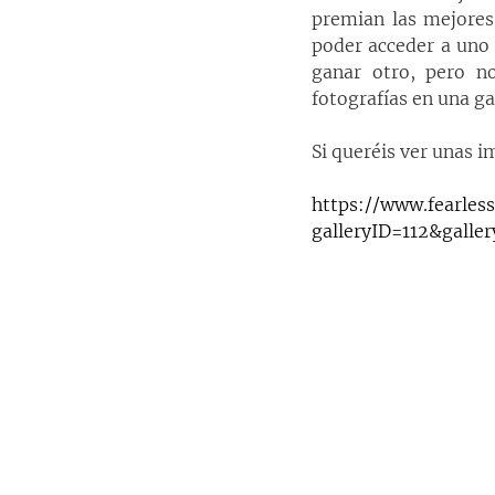
premian las mejores 
poder acceder a uno 
ganar otro, pero n
fotografías en una ga
Si queréis ver unas i
https://www.fearles
galleryID=112&galler