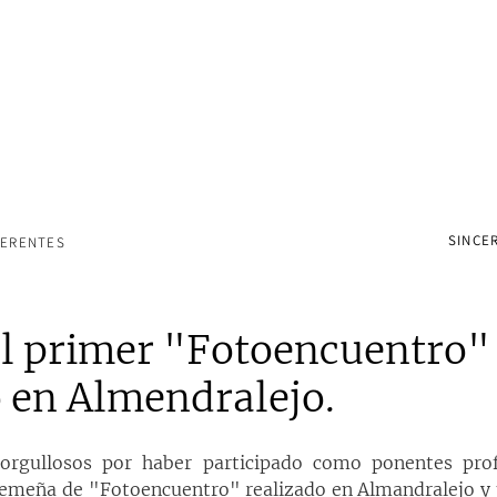
SINCER
FERENTES
el primer "Fotoencuentro"
 en Almendralejo.
rgullosos por haber participado como ponentes profe
remeña de "Fotoencuentro" realizado en Almandralejo y 